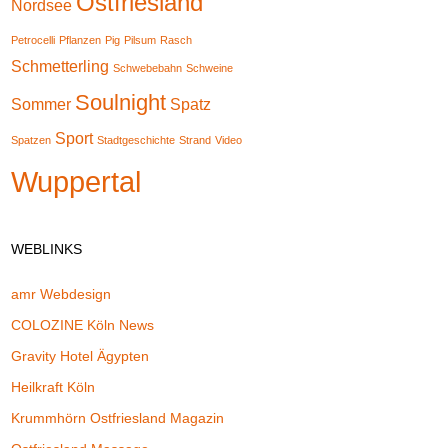
Ostfriesland
Nordsee
Petrocelli
Pflanzen
Pig
Pilsum
Rasch
Schmetterling
Schwebebahn
Schweine
Soulnight
Sommer
Spatz
Sport
Spatzen
Stadtgeschichte
Strand
Video
Wuppertal
WEBLINKS
amr Webdesign
COLOZINE Köln News
Gravity Hotel Ägypten
Heilkraft Köln
Krummhörn Ostfriesland Magazin