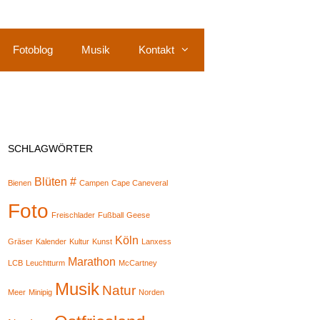
Fotoblog
Musik
Kontakt
SCHLAGWÖRTER
Blüten #
Bienen
Campen
Cape Caneveral
Foto
Freischlader
Fußball
Geese
Köln
Gräser
Kalender
Kultur
Kunst
Lanxess
Marathon
LCB
Leuchtturm
McCartney
Musik
Natur
Meer
Minipig
Norden