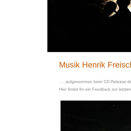
Musik Henrik Freis
…..aufgenommen beim CD Release der 
Hier findet Ihr ein Feedback zur letzte