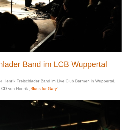
chlader Band im LCB Wuppertal
Henrik Freischlader Band im Live Club Barmen in Wuppertal.
n CD von Henrik „
Blues for Gary
“