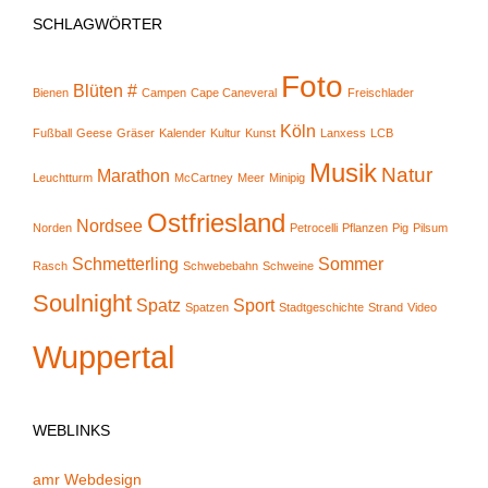
SCHLAGWÖRTER
Foto
Blüten #
Bienen
Campen
Cape Caneveral
Freischlader
Köln
Fußball
Geese
Gräser
Kalender
Kultur
Kunst
Lanxess
LCB
Musik
Natur
Marathon
Leuchtturm
McCartney
Meer
Minipig
Ostfriesland
Nordsee
Norden
Petrocelli
Pflanzen
Pig
Pilsum
Schmetterling
Sommer
Rasch
Schwebebahn
Schweine
Soulnight
Spatz
Sport
Spatzen
Stadtgeschichte
Strand
Video
Wuppertal
WEBLINKS
amr Webdesign