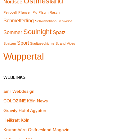
Ostfriesland
Nordsee
Petrocelli
Pflanzen
Pig
Pilsum
Rasch
Schmetterling
Schwebebahn
Schweine
Soulnight
Sommer
Spatz
Sport
Spatzen
Stadtgeschichte
Strand
Video
Wuppertal
WEBLINKS
amr Webdesign
COLOZINE Köln News
Gravity Hotel Ägypten
Heilkraft Köln
Krummhörn Ostfriesland Magazin