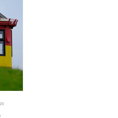
020
m