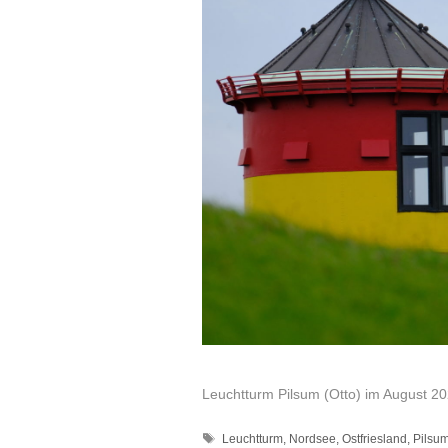
Leuchtturm Pilsum (Otto) im August 2
Schlagwörter
Leuchtturm
,
Nordsee
,
Ostfriesland
,
Pilsu