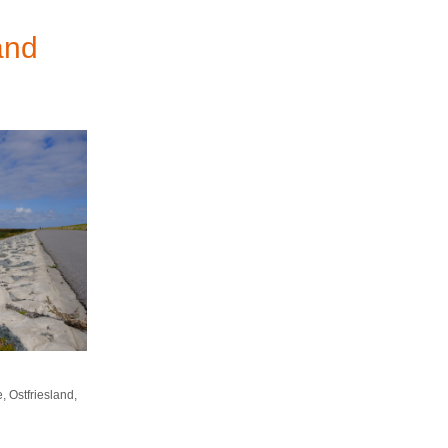
and
e
,
Ostfriesland
,