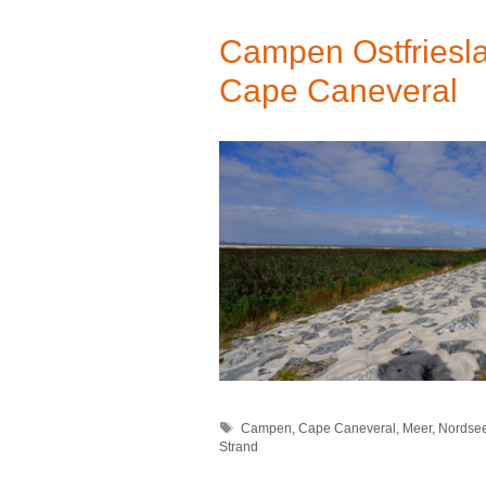
Campen Ostfriesl
Cape Caneveral
Schlagwörter
Campen
,
Cape Caneveral
,
Meer
,
Nordse
Strand