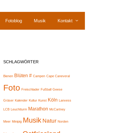
Fotoblog
Musik
Kontakt
SCHLAGWÖRTER
Blüten #
Bienen
Campen
Cape Caneveral
Foto
Freischlader
Fußball
Geese
Köln
Gräser
Kalender
Kultur
Kunst
Lanxess
Marathon
LCB
Leuchtturm
McCartney
Musik
Natur
Meer
Minipig
Norden