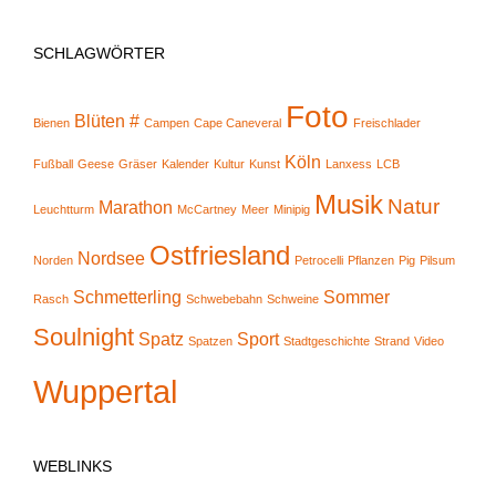
SCHLAGWÖRTER
Foto
Blüten #
Bienen
Campen
Cape Caneveral
Freischlader
Köln
Fußball
Geese
Gräser
Kalender
Kultur
Kunst
Lanxess
LCB
Musik
Natur
Marathon
Leuchtturm
McCartney
Meer
Minipig
Ostfriesland
Nordsee
Norden
Petrocelli
Pflanzen
Pig
Pilsum
Schmetterling
Sommer
Rasch
Schwebebahn
Schweine
Soulnight
Spatz
Sport
Spatzen
Stadtgeschichte
Strand
Video
Wuppertal
WEBLINKS