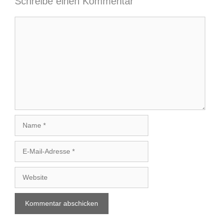
Schreibe einen Kommentar
Kommentar
Name
E-
Mail-
Adresse
Website