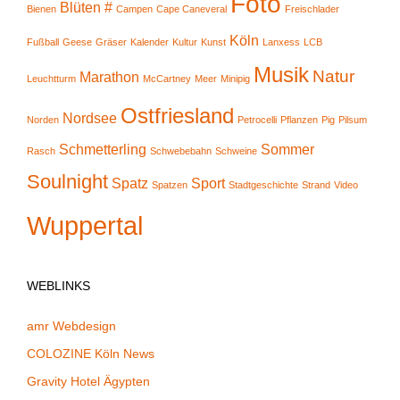
Foto
Blüten #
Bienen
Campen
Cape Caneveral
Freischlader
Köln
Fußball
Geese
Gräser
Kalender
Kultur
Kunst
Lanxess
LCB
Musik
Natur
Marathon
Leuchtturm
McCartney
Meer
Minipig
Ostfriesland
Nordsee
Norden
Petrocelli
Pflanzen
Pig
Pilsum
Schmetterling
Sommer
Rasch
Schwebebahn
Schweine
Soulnight
Spatz
Sport
Spatzen
Stadtgeschichte
Strand
Video
Wuppertal
WEBLINKS
amr Webdesign
COLOZINE Köln News
Gravity Hotel Ägypten