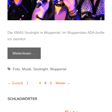
Die XMAS Soulnight in Wuppertal. Im Wuppertaler ADA durfte
ich ziemlich …
Weiterlesen …
Schlagwörter
Foto
,
Musik
,
Soulnight
,
Wuppertal
Seite
Seite
Seite
Seite
←
Zurück
1
…
4
5
6
Weiter
→
SCHLAGWÖRTER