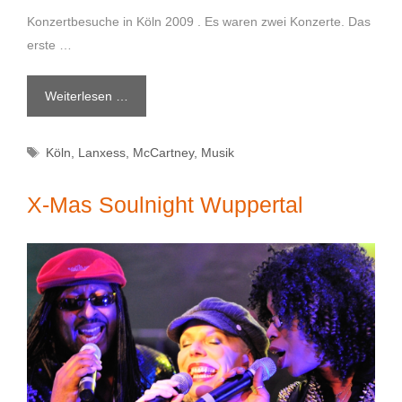
Konzertbesuche in Köln 2009 . Es waren zwei Konzerte. Das
erste …
Weiterlesen …
Schlagwörter
Köln
,
Lanxess
,
McCartney
,
Musik
X-Mas Soulnight Wuppertal