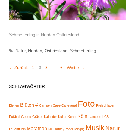
Schmetterling in Norden Ostfriesland
Schlagwörter
Natur
,
Norden
,
Ostfriesland
,
Schmetterling
Seite
Seite
Seite
Seite
←
Zurück
1
2
3
…
6
Weiter
→
SCHLAGWÖRTER
Foto
Blüten #
Bienen
Campen
Cape Caneveral
Freischlader
Köln
Fußball
Geese
Gräser
Kalender
Kultur
Kunst
Lanxess
LCB
Musik
Natur
Marathon
Leuchtturm
McCartney
Meer
Minipig