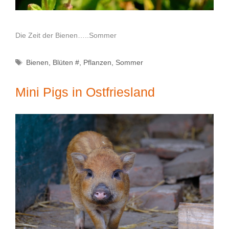
Die Zeit der Bienen…..Sommer
Schlagwörter
Bienen
,
Blüten #
,
Pflanzen
,
Sommer
Mini Pigs in Ostfriesland