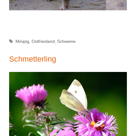
Schlagwörter
Minipig
,
Ostfriesland
,
Schweine
Schmetterling