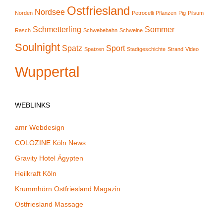
Ostfriesland
Nordsee
Norden
Petrocelli
Pflanzen
Pig
Pilsum
Schmetterling
Sommer
Rasch
Schwebebahn
Schweine
Soulnight
Spatz
Sport
Spatzen
Stadtgeschichte
Strand
Video
Wuppertal
WEBLINKS
amr Webdesign
COLOZINE Köln News
Gravity Hotel Ägypten
Heilkraft Köln
Krummhörn Ostfriesland Magazin
Ostfriesland Massage